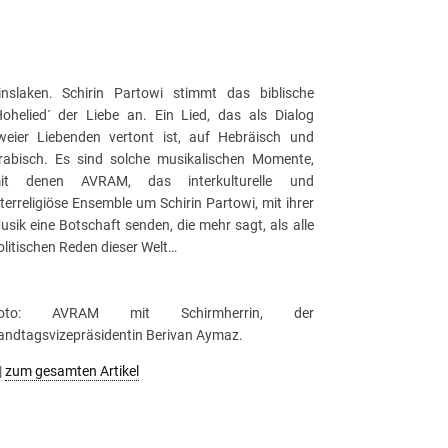
inslaken. Schirin Partowi stimmt das biblische
Hohelied´ der Liebe an. Ein Lied, das als Dialog
weier Liebenden vertont ist, auf Hebräisch und
rabisch. Es sind solche musikalischen Momente,
it denen AVRAM, das interkulturelle und
nterreligiöse Ensemble um Schirin Partowi, mit ihrer
usik eine Botschaft senden, die mehr sagt, als alle
olitischen Reden dieser Welt…
oto: AVRAM mit Schirmherrin, der
andtagsvizepräsidentin Berivan Aymaz.
|
zum gesamten Artikel