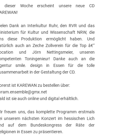
n dieser Woche erscheint unsere neue CD
AREWAN!
ielen Dank an Interkultur Ruhr, den RVR und das
inisterium für Kultur und Wissenschaft NRW, die
ns diese Produktion ermöglicht haben. Und
atürlich auch an Zeche Zollverein für die Top â€“
ocation und Jörn Nettingsmeier, unseren
ompetenten Toningenieur! Danke auch an die
gentur smile. design in Essen für die tolle
usammenarbeit in der Gestaltung der CD.
orerst ist KAREWAN zu bestellen über:
vram.ensemble@gmx.net
ald ist sie auch online und digital erhältlich.
ir freuen uns, das komplette Programm erstmals
ei unserem nächsten Konzert im hessischen Lich
nd auf dem Bundeskongress der Räte der
eligionen in Essen zu präsentieren.