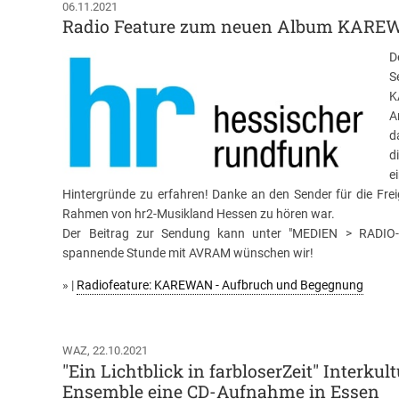
06.11.2021
Radio Feature zum neuen Album KAR
D
S
K
A
d
d
e
Hintergründe zu erfahren! Danke an den Sender für die Fre
Rahmen von hr2-Musikland Hessen zu hören war.
Der Beitrag zur Sendung kann unter "MEDIEN > RADIO-
spannende Stunde mit AVRAM wünschen wir!
» |
Radiofeature: KAREWAN - Aufbruch und Begegnung
WAZ, 22.10.2021
"Ein Lichtblick in farbloserZeit" Inter
Ensemble eine CD-Aufnahme in Essen