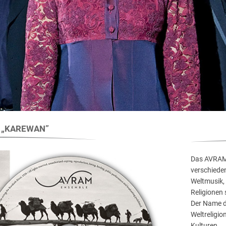
m „KAREWAN”
Das AVRA
verschiede
Weltmusik, 
Religionen
Der Name d
Weltreligi
Kulturen.