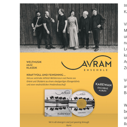
I
K
V
M
u
n
L
k
A
Z
V
a
B
W
b
u
R