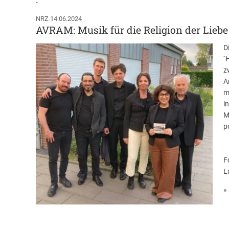
-
NRZ 14.06.2024
AVRAM: Musik für die Religion der Liebe
D
`
z
A
m
i
M
p
F
L
» 