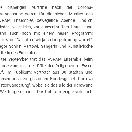
ie bisherigen Auftritte nach der Corona-
wangspause waren für die sieben Musiker des
VRAM Ensembles bewegende Abende. Endlich
ieder live spielen, vor ausverkauftem Haus - und
ann auch noch mit einem neuen Programm:
arewan! "Da hatten wir ja so lange drauf gewartet",
agte Schirin Partowi, Sängerin und künstlerische
eiterin des Ensembles.
itte September trat das AVRAM Ensemble beim
undeskongress der Räte der Religionen in Essen
uf. Im Publikum: Vertreter aus 30 Städten und
reisen aus dem gesamten Bundesgebiet. Partowi
Wüstenwanderung", wobei sie das Bild der Karawane
 Weltbürgern macht. Das Publikum zeigte sich nach