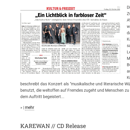
D
Z
A
w
d
K
s
L
M
B
a
K
beschreibt das Konzert als "musikalische und literarische 
benutzt, die weltoffen auf Fremdes zugeht und Menschen zu
dem Auftritt begeistert...
» |
mehr
KAREWAN // CD Release